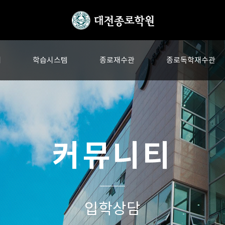
내
학습시스템
종로재수관
종로독학재수관
커뮤니티
입학상담