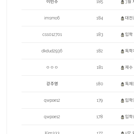
이민주
185
3월 
imsmo6
184
대전
css012701
183
입학 
dkdud2936
182
독학재
ㅇㅇㅇ
181
재수 
강주영
180
독재[
qwpoe12
179
입학[
qwpoe12
178
입학상
Kim333
177
9모 