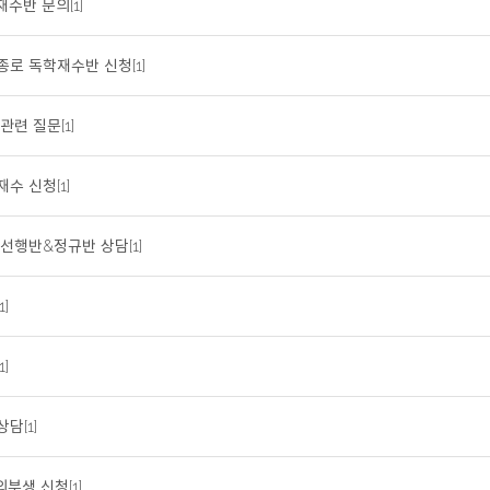
재수반 문의[1]
종로 독학재수반 신청[1]
관련 질문[1]
수 신청[1]
선행반&정규반 상담[1]
1]
1]
담[1]
외부생 신청[1]