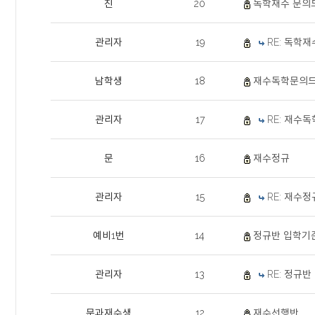
진
20
독학재수 문의
관리자
19
RE: 독학
남학생
18
재수독학문의
관리자
17
RE: 재수
문
16
재수정규
관리자
15
RE: 재수정
예비1번
14
정규반 입학기
관리자
13
RE: 정규
문과재수생
12
재수선행반