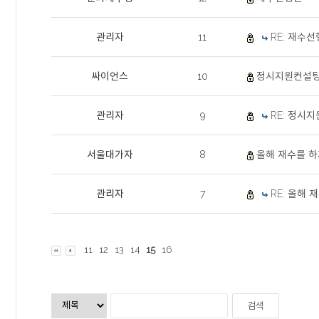
관리자
11
RE: 재수
싸이언스
10
정시지원컨설팅
관리자
9
RE: 정시
서울대가자
8
올해 재수를 하
관리자
7
RE: 올해
11
12
13
14
15
16