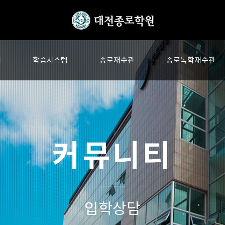
내
학습시스템
종로재수관
종로독학재수관
커뮤니티
입학상담