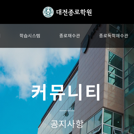
내
학습시스템
종로재수관
종로독학재수관
커뮤니티
공지사항